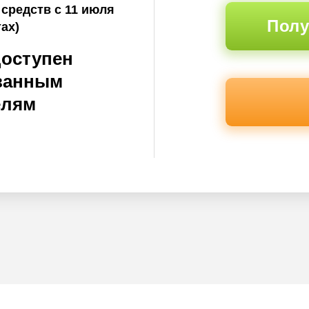
 средств с 11 июля
Полу
тах)
доступен
ванным
елям