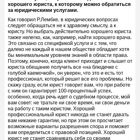
хорошего юриста, к которому можно обратиться
за юридическими услугами.
Как говорил Р.Лембке, в юридических вопросах
следует обращаться не к здравому смыслу, а к
юристу. Но выбрать действительно хорошего юриста
также нелегко, как, например, найти хорошего врача.
Это связано со спецификой услуги и с тем, что
далеко не каждый в нашем обществе обладает хотя
бы минимальным уровнем знаний в области права.
Поэтому, конечно, когда клиент приходит и слышит от
юриста обещание получить все «на блюдечке с
голубой каемочкой», он уверен, что это и есть тот
профессионал, который решит все его проблемы. Но
скажу сразу, если юрист говорит вам, что при работе
с ним он гарантирует 100-процентный успех,
особенно, когда речь идет о судебном процессе, мой
вам совет: не тратьте ни свое время, ни свои деньги
на работу с таким юристом. Хороший
профессиональный юрист никогда не станет давать
вам никакие гарантии, но при этом он просчитает
возможные варианты разрешения спора и поможет
вам определиться с правовой позицией. Хороший
юрист не станет сравнивать себя со своими