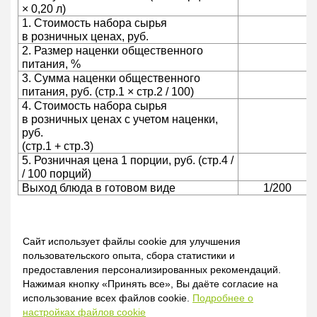
× 0,20 л)
1. Стоимость набора сырья
в розничных ценах, руб.
2. Размер наценки общественного
питания, %
3. Сумма наценки общественного
питания, руб. (стр.1 × стр.2 / 100)
4. Стоимость набора сырья
в розничных ценах с учетом наценки,
руб.
(стр.1 + стр.3)
5. Розничная цена 1 порции, руб. (стр.4 /
/ 100 порций)
Выход блюда в готовом виде
1/200
17.05.2019
Сайт использует файлы cookie для улучшения
пользовательского опыта, сбора статистики и
предоставления персонализированных рекомендаций.
Людмила Зубко, экономист
Нажимая кнопку «Принять все», Вы даёте согласие на
использование всех файлов cookie.
Подробнее о
Для более детального изучения см.:
настройках файлов cookie