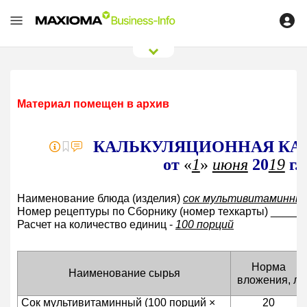
0
/
0
Материал помещен в архив
КАЛЬКУЛЯЦИОННАЯ КА
от
«
1
»
июня
20
19
г.
Наименование блюда (изделия)
сок мультивитаминны
Номер рецептуры по Сборнику (номер техкарты) _____
Расчет на количество единиц -
100 порций
Норма
Наименование сырья
вложения, л
Сок мультивитаминный (100 порций ×
20