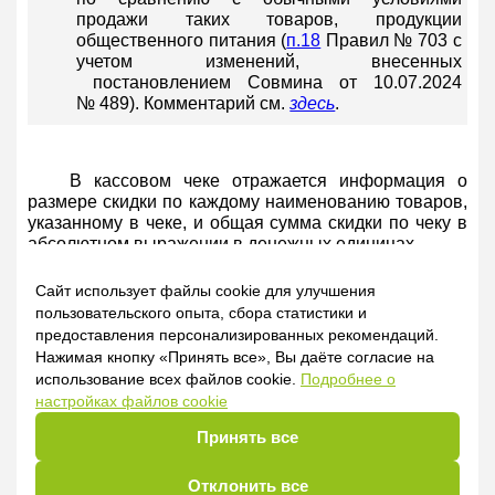
продажи таких товаров, продукции
общественного питания (
п.18
Правил № 703 с
учетом изменений, внесенных
постановлением Совмина от 10.07.2024
№ 489). Комментарий см.
здесь
.
В кассовом чеке отражается информация о
размере скидки по каждому наименованию товаров,
указанному в чеке, и общая сумма скидки по чеку в
абсолютном выражении в денежных единицах.
Сайт использует файлы cookie для улучшения
26.03.2021
пользовательского опыта, сбора статистики и
предоставления персонализированных рекомендаций.
Нажимая кнопку «Принять все», Вы даёте согласие на
Галина Кевра, экономист
использование всех файлов cookie.
Подробнее о
настройках файлов cookie
По этой теме также см.:
Принять все
1.
Как
предоставлять скидки при акционных
Отклонить все
распродажах товаров в розничной торговле.