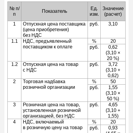
№ п/
Ед.
Значение
Показатель
п
изм.
(расчет)
1
Отпускная цена поставщика
руб.
3,10
(цена приобретения)
без НДС
1.1
НДС, предъявленный
%
20
поставщиком к оплате
руб.
0,62
(3,10 ×
20 %)
1.2
Отпускная цена на товар
руб.
3,72
с НДС
(3,10 +
0,62)
2
Торговая надбавка
%
50
розничной организации
руб.
1,55
(3,10 ×
50 %)
3
Розничная цена на товар,
руб.
4,65
установленная розничной
(3,10 +
организацией, без НДС
1,55)
4
НДС, включаемый
%
20
в розничную цену на товар
руб.
0,93