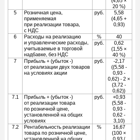
(4,65 ×
20 %)
5
Розничная цена,
руб.
5,58
применяемая
(4,65 +
при реализации товара,
0,93)
с НДС
6
Расходы на реализацию
%
40
и управленческие расходы,
руб.
0,62
учитываемые в торговой
(1,55 ×
надбавке, без НДС
40 %)
7
Прибыль + (убыток -)
руб.
-2,17
от реализации двух товаров
((5,58 -
на условиях акции
0,93 -
0,62) - 2 ×
(3,72 -
0,62))
7.1
Прибыль + (убыток -)
руб.
+0,93
от реализации товара
(5,58 -
по розничной цене,
0,93 -
установленной на общих
0,62 -
условиях
3,10)
7.2
Рентабельность реализации
%
16,67
товара по розничной цене,
(100 ×
установленной на общих
0,93 /