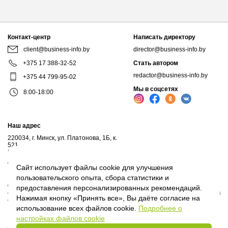
Контакт-центр
Написать директору
client@business-info.by
director@business-info.by
+375 17 388-32-52
Стать автором
redactor@business-info.by
+375 44 799-95-02
Мы в соцсетях
8:00-18:00
Наш адрес
220034, г. Минск, ул. Платонова, 1Б, к.
521
Почтовый адрес: а/я 102, 220034, г.Минск
Личный кабинет
Сайт использует файлы cookie для улучшения
пользовательского опыта, сбора статистики и
© 2017-2026, ООО "Профессиональные правовые системы", входит в
предоставления персонализированных рекомендаций.
структуру компаний Владимира Гревцова. Воспроизведение материалов
Нажимая кнопку «Принять все», Вы даёте согласие на
сайта без письменного согласия владельца запрещено.
использование всех файлов cookie.
Подробнее о
настройках файлов cookie