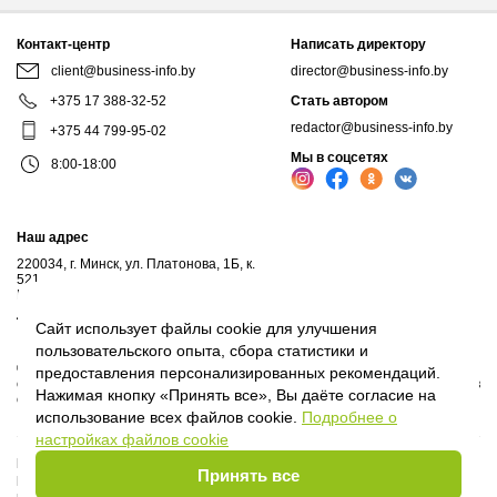
Контакт-центр
Написать директору
client@business-info.by
director@business-info.by
+375 17 388-32-52
Стать автором
redactor@business-info.by
+375 44 799-95-02
Мы в соцсетях
8:00-18:00
Наш адрес
220034, г. Минск, ул. Платонова, 1Б, к.
521
Почтовый адрес: а/я 102, 220034, г.Минск
Личный кабинет
Сайт использует файлы cookie для улучшения
пользовательского опыта, сбора статистики и
© 2017-2026, ООО "Профессиональные правовые системы", входит в
предоставления персонализированных рекомендаций.
структуру компаний Владимира Гревцова. Воспроизведение материалов
Нажимая кнопку «Принять все», Вы даёте согласие на
сайта без письменного согласия владельца запрещено.
использование всех файлов cookie.
Подробнее о
настройках файлов cookie
Политика Оператора
Принять все
Политика видеонаблюдения