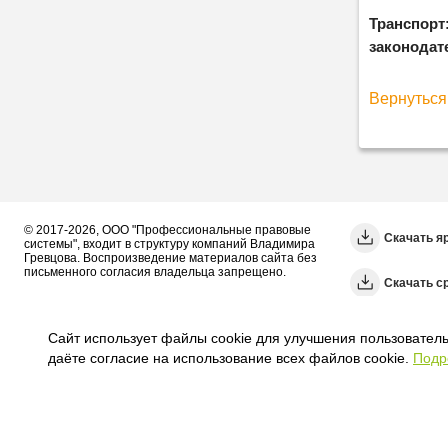
Транспорт
законодате
Вернуться 
© 2017-2026, ООО "Профессиональные правовые
Скачать я
системы", входит в структуру компаний Владимира
Гревцова. Воспроизведение материалов сайта без
письменного согласия владельца запрещено.
Cкачать с
Сайт использует файлы cookie для улучшения пользователь
даёте согласие на использование всех файлов cookie.
Подр
Политика Оператора
Политика видеонаблюдения
Пользовательское с