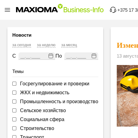
+375 17 3
Новости
Измен
за сегодня
за неделю
за месяц
С
По
13 август
Темы
Госрегулирование и проверки
ЖКХ и недвижимость
Промышленность и производство
Сельское хозяйство
Социальная сфера
Строительство
Транспорт