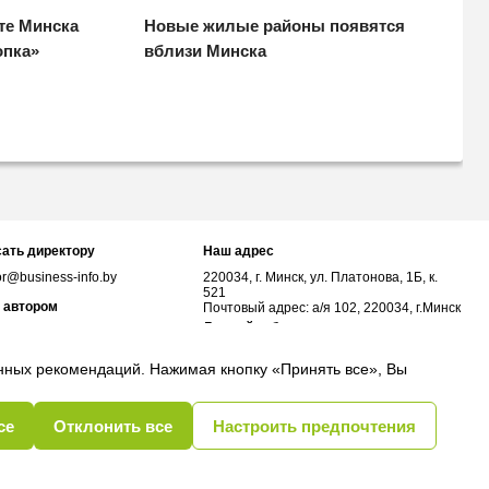
те Минска
Новые жилые районы появятся
опка»
вблизи Минска
ать директору
Наш адрес
or@business-info.by
220034, г. Минск, ул. Платонова, 1Б, к.
521
 автором
Почтовый адрес: а/я 102, 220034, г.Минск
Личный кабинет
or@business-info.by
соцсетях
анных рекомендаций. Нажимая кнопку «Принять все», Вы
се
Отклонить все
Настроить предпочтения
бщества
Политика обработки cookie
Выбор настроек Cookie