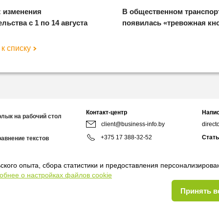
: изменения
В общественном транспор
льства с 1 по 14 августа
появилась «тревожная кн
к списку
Контакт-центр
Напис
рлык на рабочий стол
client@business-info.by
direct
+375 17 388-32-52
Стать
равнение текстов
redact
+375 44 799-95-02
Мы в 
ского опыта, сбора статистики и предоставления персонализиров
8:00-18:00
обнее о настройках файлов cookie
Принять в
оглашение
Договор присоединения
Руководство пользователя
Правила соо