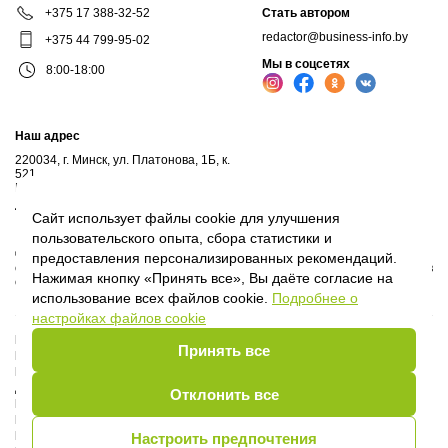
+375 17 388-32-52
Стать автором
redactor@business-info.by
+375 44 799-95-02
Мы в соцсетях
8:00-18:00
Наш адрес
220034, г. Минск, ул. Платонова, 1Б, к.
521
Почтовый адрес: а/я 102, 220034, г.Минск
Личный кабинет
Сайт использует файлы cookie для улучшения
пользовательского опыта, сбора статистики и
© 2017-2026, ООО "Профессиональные правовые системы", входит в
предоставления персонализированных рекомендаций.
структуру компаний Владимира Гревцова. Воспроизведение материалов
Нажимая кнопку «Принять все», Вы даёте согласие на
сайта без письменного согласия владельца запрещено.
использование всех файлов cookie.
Подробнее о
настройках файлов cookie
Политика Оператора
Принять все
Политика видеонаблюдения
Пользовательское соглашение
Договор присоединения
Отклонить все
Руководство пользователя
Правила сообщества
Политика обработки cookie
Настроить предпочтения