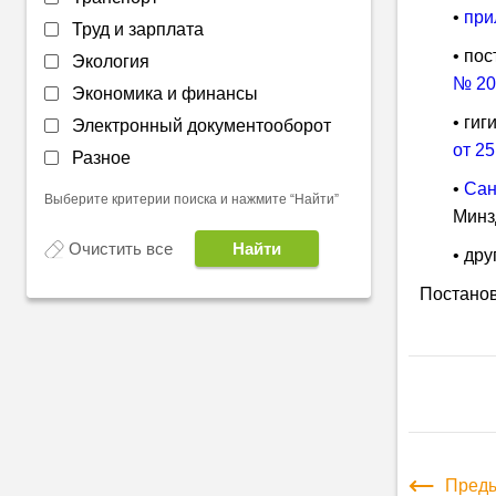
•
при
Труд и зарплата
• по
Экология
№ 20
Экономика и финансы
• ги
Электронный документооборот
от 2
Разное
•
Сан
Выберите критерии поиска и нажмите “Найти”
Минз
Очистить все
• др
Постанов
Преды