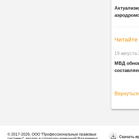
Актуализи
аэродромо
Читайте 
19 августа
МВД обнов
составляе
Вернуться 
© 2017-2026, ООО "Профессиональные правовые
Скачать я
системы", входит в структуру компаний Владимира