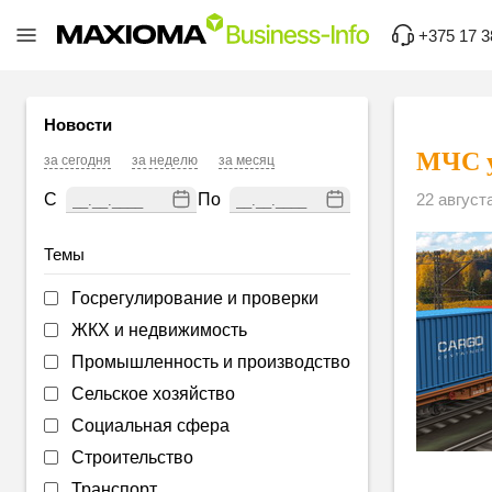
+375 17 3
Новости
МЧС у
за сегодня
за неделю
за месяц
С
По
22 август
Темы
Госрегулирование и проверки
ЖКХ и недвижимость
Промышленность и производство
Сельское хозяйство
Социальная сфера
Строительство
Транспорт