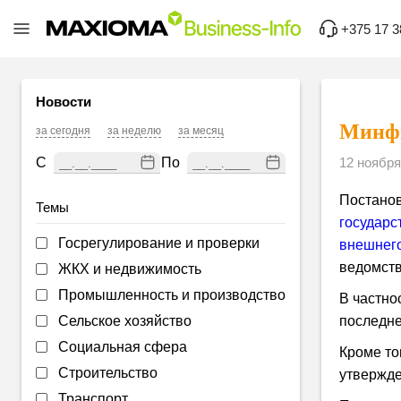
+375 17 3
Новости
Минфи
за сегодня
за неделю
за месяц
С
По
12 ноября
Постано
Темы
государс
Госрегулирование и проверки
внешнего
ведомств
ЖКХ и недвижимость
Промышленность и производство
В частно
Сельское хозяйство
последне
Социальная сфера
Кроме то
Строительство
утвержде
Транспорт