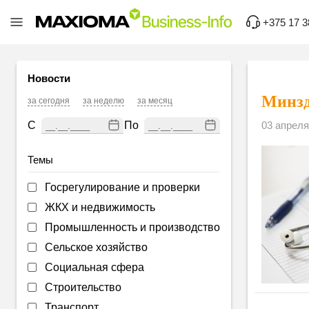
+375 17 3
Новости
Минзд
за сегодня
за неделю
за месяц
С
По
03 апреля
Темы
Госрегулирование и проверки
ЖКХ и недвижимость
Промышленность и производство
Сельское хозяйство
Социальная сфера
Строительство
Транспорт