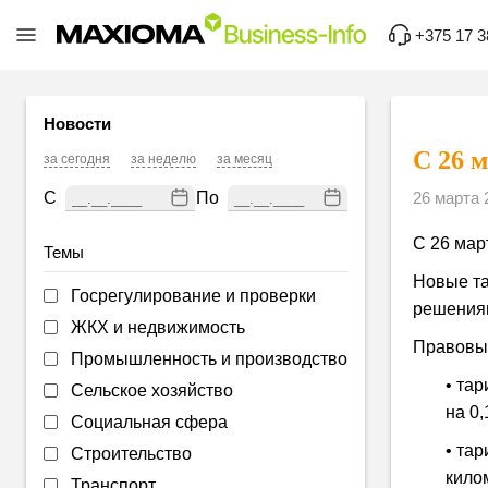
+375 17 3
Новости
С 26 
за сегодня
за неделю
за месяц
С
По
26 марта 
С 26 мар
Темы
Новые та
Госрегулирование и проверки
решения
ЖКХ и недвижимость
Правовы
Промышленность и производство
• та
Сельское хозяйство
на 0,
Социальная сфера
• та
Строительство
кило
Транспорт