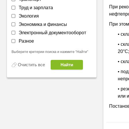
При реко
Труд и зарплата
нефтепро
Экология
При этом
Экономика и финансы
Электронный документооборот
• ск
Разное
• ск
20°C
Выберите критерии поиска и нажмите “Найти”
• ск
Очистить все
• по
непр
• ре
или 
Постанов