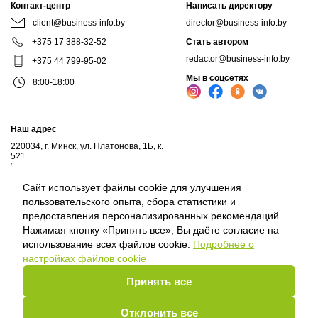
Контакт-центр
Написать директору
client@business-info.by
director@business-info.by
+375 17 388-32-52
Стать автором
redactor@business-info.by
+375 44 799-95-02
Мы в соцсетях
8:00-18:00
Наш адрес
220034, г. Минск, ул. Платонова, 1Б, к.
521
Почтовый адрес: а/я 102, 220034, г.Минск
Личный кабинет
Сайт использует файлы cookie для улучшения
пользовательского опыта, сбора статистики и
© 2017-2026, ООО "Профессиональные правовые системы", входит в
предоставления персонализированных рекомендаций.
структуру компаний Владимира Гревцова. Воспроизведение материалов
Нажимая кнопку «Принять все», Вы даёте согласие на
сайта без письменного согласия владельца запрещено.
использование всех файлов cookie.
Подробнее о
настройках файлов cookie
Политика Оператора
Принять все
Политика видеонаблюдения
Пользовательское соглашение
Договор присоединения
Отклонить все