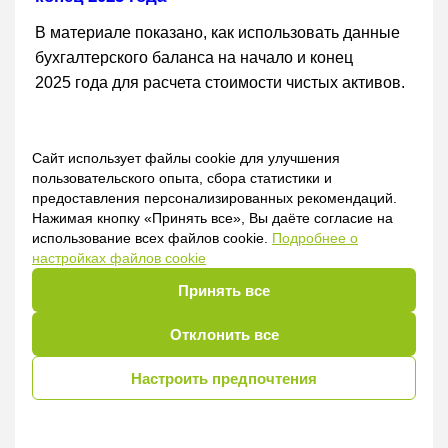
В материале показано, как использовать данные
бухгалтерского баланса на начало и конец
2025 года для расчета стоимости чистых активов.
Пособие:
Оперативная корректировка
Сайт использует файлы cookie для улучшения
пользовательского опыта, сбора статистики и
стоимости чистых активов по итогам
предоставления персонализированных рекомендаций.
2025 года
Нажимая кнопку «Принять все», Вы даёте согласие на
использование всех файлов cookie.
Подробнее о
Автор рассмотрел способы оперативного
настройках файлов cookie
увеличения стоимости чистых активов, снижения
Принять все
размера уставного капитала заключительными
записями декабря в случае, когда по итогам года
Отклонить все
стоимость чистых активов оказалась
недостаточна (ниже размера уставного капитала
Настроить предпочтения
организации).