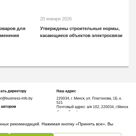
20 января 2026
товаров для
Утверждены строительные нормы,
зменения
касающиеся объектов электросвязи
ать директору
Наш адрес
or@business-info.by
220034, г. Минск, ул. Платонова, 1Б, к.
521
 автором
Почтовый адрес: а/я 102, 220034, г.Минск
Личный кабинет
or@business-info.by
соцсетях
анных рекомендаций. Нажимая кнопку «Принять все», Вы