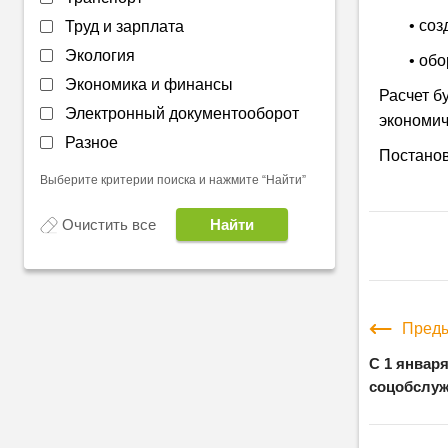
• со
Труд и зарплата
Экология
• обо
Экономика и финансы
Расчет б
Электронный документооборот
экономич
Разное
Постанов
Выберите критерии поиска и нажмите “Найти”
Очистить все
Преды
С 1 январ
соцобслу