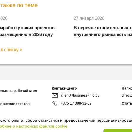
также по теме
2026
27 января 2026
азработку каких проектов
В перечне строительных 
размещению в 2026 году
внутреннего рынка есть и
к списку
Контакт-центр
Напис
рлык на рабочий стол
client@business-info.by
direct
+375 17 388-32-52
Стать
равнение текстов
redact
+375 44 799-95-02
Мы в 
ского опыта, сбора статистики и предоставления персонализиров
8:00-18:00
обнее о настройках файлов cookie