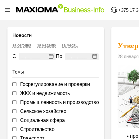
+375 17 3
Новости
Утвер
за сегодня
за неделю
за месяц
С
По
28 января
Темы
Госрегулирование и проверки
ЖКХ и недвижимость
Промышленность и производство
Сельское хозяйство
Социальная сфера
Строительство
• пр
Транспорт