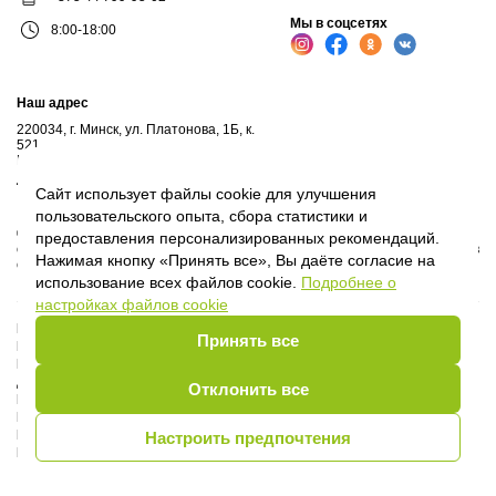
Мы в соцсетях
8:00-18:00
Наш адрес
220034, г. Минск, ул. Платонова, 1Б, к.
521
Почтовый адрес: а/я 102, 220034, г.Минск
Личный кабинет
Сайт использует файлы cookie для улучшения
пользовательского опыта, сбора статистики и
© 2017-2026, ООО "Профессиональные правовые системы", входит в
предоставления персонализированных рекомендаций.
структуру компаний Владимира Гревцова. Воспроизведение материалов
Нажимая кнопку «Принять все», Вы даёте согласие на
сайта без письменного согласия владельца запрещено.
использование всех файлов cookie.
Подробнее о
настройках файлов cookie
Политика Оператора
Принять все
Политика видеонаблюдения
Пользовательское соглашение
Договор присоединения
Отклонить все
Руководство пользователя
Правила сообщества
Политика обработки cookie
Настроить предпочтения
Выбор настроек Cookie