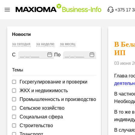
+375 17 3
Новости
В Бел
за сегодня
за неделю
за месяц
ИП
С
По
03 июня 2
Темы
Глава го
Госрегулирование и проверки
деятельн
ЖКХ и недвижимость
В частно
Промышленность и производство
Необходи
Сельское хозяйство
В то же 
Социальная сфера
индивиду
Строительство
В случая
Транспорт