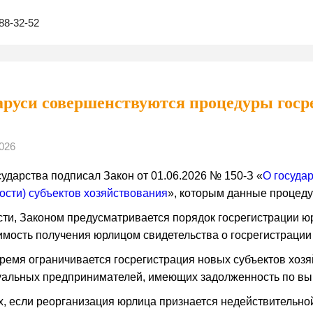
88-32-52
аруси совершенствуются процедуры госр
026
сударства подписал Закон от 01.06.2026 № 150-З «
О госуда
ости) субъектов хозяйствования
», которым данные процед
сти, Законом предусматривается порядок госрегистрации ю
мость получения юрлицом свидетельства о госрегистрации
время ограничивается госрегистрация новых субъектов хоз
альных предпринимателей, имеющих задолженность по вып
х, если реорганизация юрлица признается недействительно