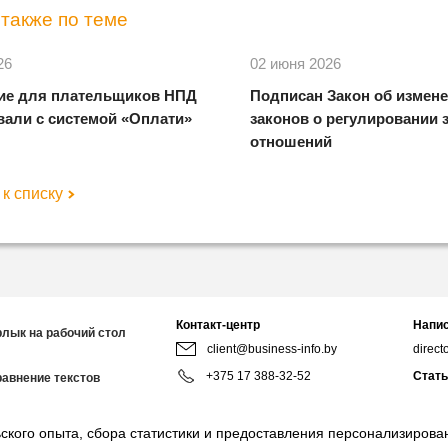
также по теме
26
02 июня 2026
ие для плательщиков НПД
Подписан Закон об измен
вали с системой «Оплати»
законов о регулировании
отношений
к списку
Контакт-центр
Напис
рлык на рабочий стол
client@business-info.by
direct
+375 17 388-32-52
Стать
равнение текстов
redact
+375 44 799-95-02
Мы в 
ского опыта, сбора статистики и предоставления персонализиров
8:00-18:00