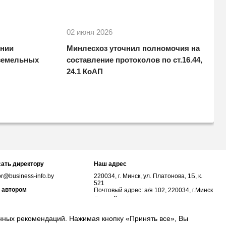
02 июня 2026
ении
Минлесхоз уточнил полномочия на
 земельных
составление протоколов по ст.16.44,
24.1 КоАП
ать директору
Наш адрес
or@business-info.by
220034, г. Минск, ул. Платонова, 1Б, к.
521
 автором
Почтовый адрес: а/я 102, 220034, г.Минск
Личный кабинет
or@business-info.by
соцсетях
анных рекомендаций. Нажимая кнопку «Принять все», Вы