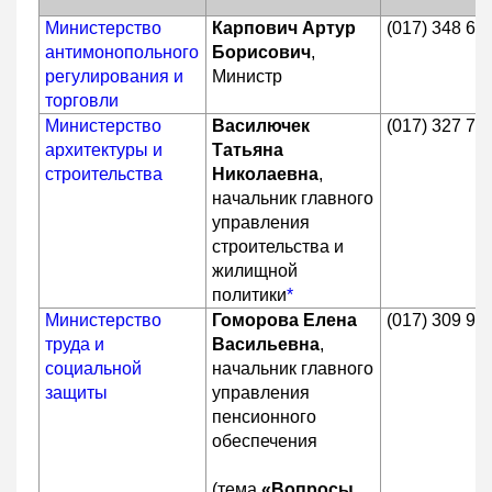
Министерство
Карпович Артур
(017) 348 61
антимонопольного
Борисович
,
регулирования и
Министр
торговли
Министерство
Василючек
(017) 327 79
архитектуры и
Татьяна
строительства
Николаевна
,
начальник главного
управления
строительства и
жилищной
политики
*
Министерство
Гоморова Елена
(017) 309 93
труда и
Васильевна
,
социальной
начальник главного
защиты
управления
пенсионного
обеспечения
(тема
«Вопросы