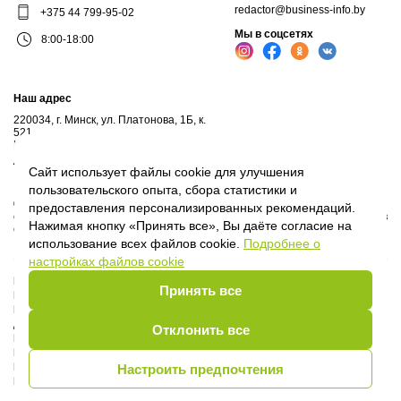
redactor@business-info.by
+375 44 799-95-02
Мы в соцсетях
8:00-18:00
Наш адрес
220034, г. Минск, ул. Платонова, 1Б, к.
521
Почтовый адрес: а/я 102, 220034, г.Минск
Личный кабинет
Сайт использует файлы cookie для улучшения
пользовательского опыта, сбора статистики и
© 2017-2026, ООО "Профессиональные правовые системы", входит в
предоставления персонализированных рекомендаций.
структуру компаний Владимира Гревцова. Воспроизведение материалов
Нажимая кнопку «Принять все», Вы даёте согласие на
сайта без письменного согласия владельца запрещено.
использование всех файлов cookie.
Подробнее о
настройках файлов cookie
Политика Оператора
Принять все
Политика видеонаблюдения
Пользовательское соглашение
Договор присоединения
Отклонить все
Руководство пользователя
Правила сообщества
Политика обработки cookie
Настроить предпочтения
Выбор настроек Cookie