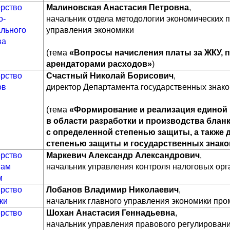
рство
Малиновская Анастасия Петровна
,
о-
начальник отдела методологии экономических 
льного
управления экономики
ва
(тема
«Вопросы начисления платы за ЖКУ, 
арендаторами расходов»
)
рство
Счастный Николай Борисович
,
ов
директор Департамента государственных знак
(тема
«Формирование и реализация единой 
в области разработки и производства блан
с определенной степенью защиты, а также 
степенью защиты и государственных знако
рство
Маркевич Александр Александрович
,
гам
начальник управления контроля налоговых орг
м
рство
Лобанов Владимир Николаевич
,
ки
начальник главного управления экономики пр
рство
Шохан Анастасия Геннадьевна
,
и
начальник управления правового регулирован