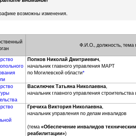
графике возможны изменения.
рственный
Ф.И.О., должность, тема
рган
рство
Попков Николай Дмитриевич
,
опольного
начальник главного управления МАРТ
ования
по Могилевской области
*
вли
рство
Василючек Татьяна Николаевна
,
туры
начальник главного управления строительства
тельства
рство
Гречиха Виктория Николаевна
,
начальник управления по делам инвалидов
льной
(тема
«Обеспечение инвалидов технически
реабилитации»
)