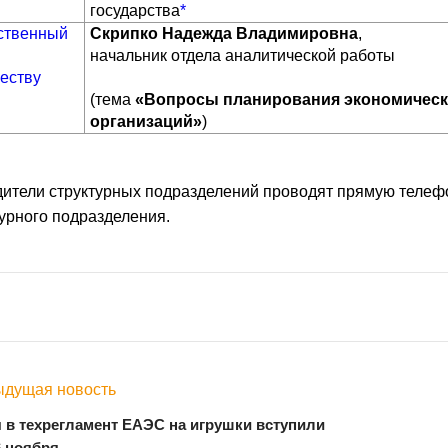
государства
*
ственный
Скрипко Надежда Владимировна
,
начальник отдела аналитической работы
еству
(тема
«Вопросы планирования экономическ
организаций»
)
дители структурных подразделений проводят прямую теле
турного подразделения.
дущая новость
 в техрегламент ЕАЭС на игрушки вступили
6 ноября