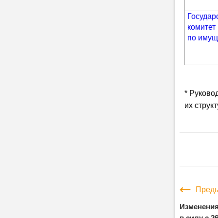
Государ
комитет
по имущ
* Руково
их струк
Преды
Изменения
в силу с 2