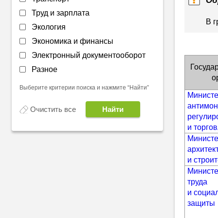
Труд и зарплата
В 
Экология
Экономика и финансы
Электронный документооборот
Госуда
Разное
о
Выберите критерии поиска и нажмите “Найти”
Министе
антимон
Очистить все
регулир
и торго
Министе
архитек
и строи
Министе
труда
и социа
защиты