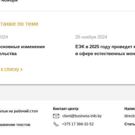
также по теме
2024
26 ноября 2024
основные изменения
ЕЭК в 2025 году проведет
ельства
в сфере естественных мо
к списку
Контакт-центр
Напис
рлык на рабочий стол
client@business-info.by
direct
+375 17 388-32-52
Стать
равнение текстов
redact
+375 44 799-95-02