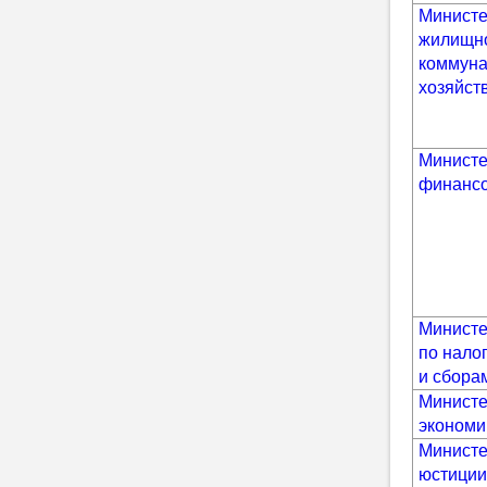
Министе
жилищн
коммуна
хозяйст
Министе
финанс
Министе
по нало
и сбора
Министе
экономи
Министе
юстици