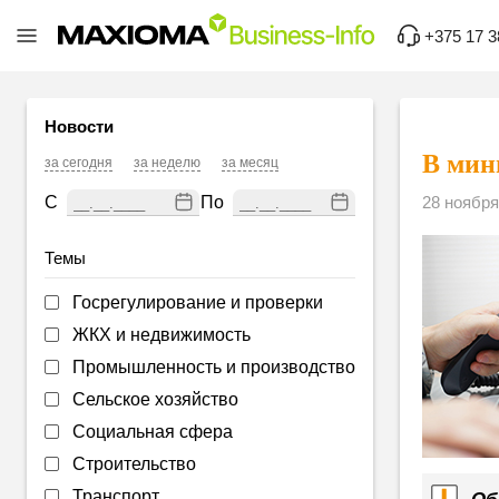
+375 17 3
Новости
В мин
за сегодня
за неделю
за месяц
С
По
28 ноября
Темы
Госрегулирование и проверки
ЖКХ и недвижимость
Промышленность и производство
Сельское хозяйство
Социальная сфера
Строительство
Транспорт
Об