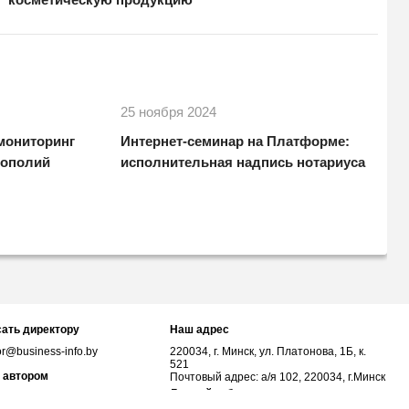
25 ноября 2024
 мониторинг
Интернет-семинар на Платформе:
нополий
исполнительная надпись нотариуса
ать директору
Наш адрес
or@business-info.by
220034, г. Минск, ул. Платонова, 1Б, к.
521
 автором
Почтовый адрес: а/я 102, 220034, г.Минск
Личный кабинет
or@business-info.by