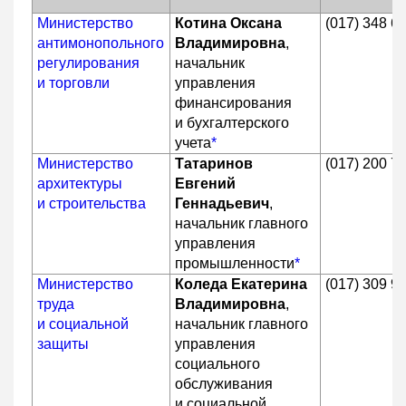
Министерство
Котина Оксана
(017) 348 6
антимонопольного
Владимировна
,
регулирования
начальник
и торговли
управления
финансирования
и бухгалтерского
учета
*
Министерство
Татаринов
(017) 200 7
архитектуры
Евгений
и строительства
Геннадьевич
,
начальник главного
управления
промышленности
*
Министерство
Коледа Екатерина
(017) 309 9
труда
Владимировна
,
и социальной
начальник главного
защиты
управления
социального
обслуживания
и социальной