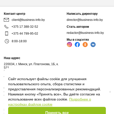
Контакт-центр
Написать директору
client@business-info.by
director@business-info.by
+375 17 388-32-52
Стать автором
redactor@business-info.by
+375 44 799-95-02
Мы в соцсетях
8:00-18:00
Наш адрес
220034, г. Минск, ул. Платонова, 1Б, к.
521
Почтовый адрес: а/я 102, 220034, г.Минск
Личный кабинет
Сайт использует файлы cookie для улучшения
пользовательского опыта, сбора статистики и
© 2017-2026, ООО "Профессиональные правовые системы", входит в
предоставления персонализированных рекомендаций.
структуру компаний Владимира Гревцова. Воспроизведение материалов
Нажимая кнопку «Принять все», Вы даёте согласие на
сайта без письменного согласия владельца запрещено.
использование всех файлов cookie.
Подробнее о
настройках файлов cookie
Политика Оператора
Принять все