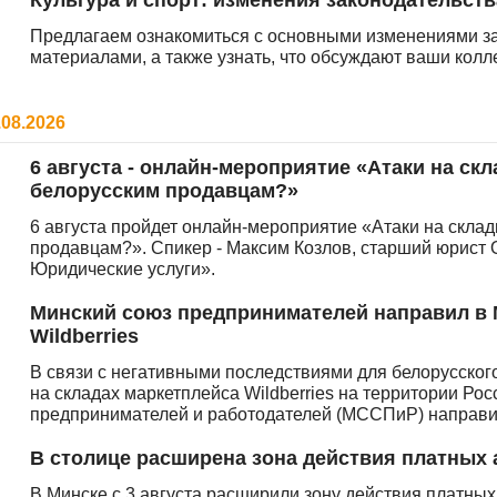
Культура и спорт: изменения законодательств
Предлагаем ознакомиться с основными изменениями з
материалами, а также узнать, что обсуждают ваши кол
.08.2026
6 августа - онлайн-мероприятие «Атаки на скл
белорусским продавцам?»
6 августа пройдет онлайн-мероприятие «Атаки на склады
продавцам?». Спикер - Максим Козлов, старший юрист
Юридические услуги».
Минский союз предпринимателей направил в 
Wildberries
В связи с негативными последствиями для белорусског
на складах маркетплейса Wildberries на территории Ро
предпринимателей и работодателей (МССПиР) направи
В столице расширена зона действия платных 
В Минске с 3 августа расширили зону действия платны