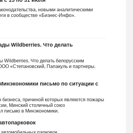
а с 15 по 31 июля
аконодательства, новыми аналитическими
леги в сообществе «Бизнес-Инфо».
ады Wildberries. Что делать
 Wildberries. Что делать белорусским
 ООО «Степановский, Папакуль и партнеры.
Минэкономики письмо по ситуации с
о бизнеса, причиной которых являются пожары
ссии, Минский столичный союз
л письмо в Минэкономики.
автопарковок
х автомобильных парковок.