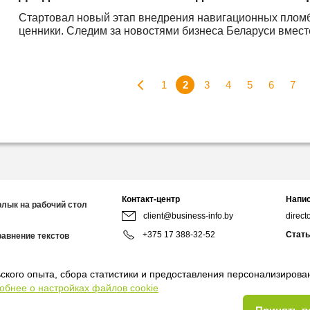
Стартовал новый этап внедрения навигационных пломб,
ценники. Следим за новостями бизнеса Беларуси вмест
1
2
3
4
5
6
7
Контакт-центр
Напис
рлык на рабочий стол
client@business-info.by
direct
+375 17 388-32-52
Стать
равнение текстов
redact
+375 44 799-95-02
Мы в 
ского опыта, сбора статистики и предоставления персонализиров
8:00-18:00
обнее о настройках файлов cookie