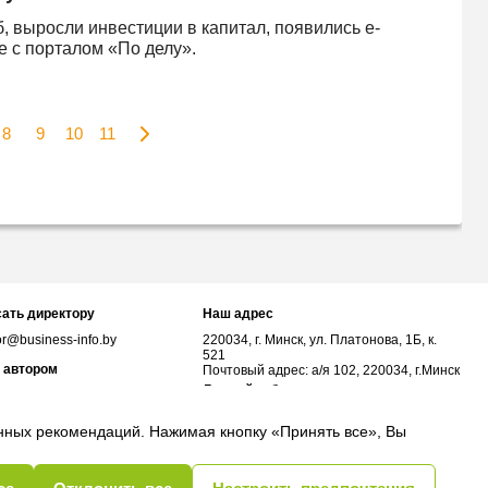
 выросли инвестиции в капитал, появились e-
е с порталом «По делу».
8
9
10
11
ать директору
Наш адрес
or@business-info.by
220034, г. Минск, ул. Платонова, 1Б, к.
521
 автором
Почтовый адрес: а/я 102, 220034, г.Минск
Личный кабинет
or@business-info.by
соцсетях
анных рекомендаций. Нажимая кнопку «Принять все», Вы