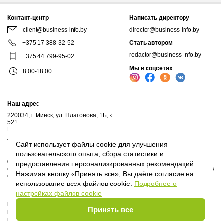
Контакт-центр
Написать директору
client@business-info.by
director@business-info.by
+375 17 388-32-52
Стать автором
redactor@business-info.by
+375 44 799-95-02
Мы в соцсетях
8:00-18:00
Наш адрес
220034, г. Минск, ул. Платонова, 1Б, к.
521
Почтовый адрес: а/я 102, 220034, г.Минск
Личный кабинет
Сайт использует файлы cookie для улучшения
пользовательского опыта, сбора статистики и
© 2017-2026, ООО "Профессиональные правовые системы", входит в
предоставления персонализированных рекомендаций.
структуру компаний Владимира Гревцова. Воспроизведение материалов
Нажимая кнопку «Принять все», Вы даёте согласие на
сайта без письменного согласия владельца запрещено.
использование всех файлов cookie.
Подробнее о
настройках файлов cookie
Политика Оператора
Принять все
Политика видеонаблюдения
Пользовательское соглашение