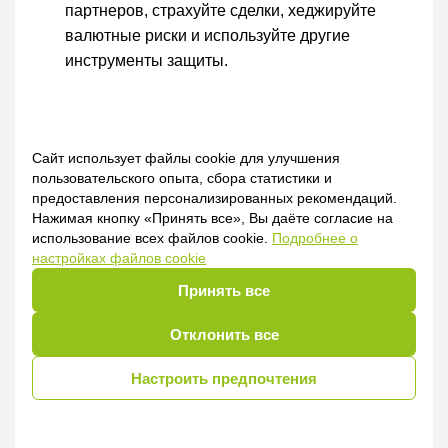
партнеров, страхуйте сделки, хеджируйте
валютные риски и используйте другие
инструменты защиты.
Эти новости собрал
телеграм-канал «По делу»
Сайт использует файлы cookie для улучшения
На канале вы найдете ключевые события
пользовательского опыта, сбора статистики и
бизнеса и экономики Беларуси, а также
предоставления персонализированных рекомендаций.
аналитику рынков и практические выводы для
Нажимая кнопку «Принять все», Вы даёте согласие на
использование всех файлов cookie.
Подробнее о
управленцев.
настройках файлов cookie
Принять все
Подписывайтесь
и экономьте время на
Отклонить все
принятие решений.
Некогда читать всё? Читайте самое важное!
Настроить предпочтения