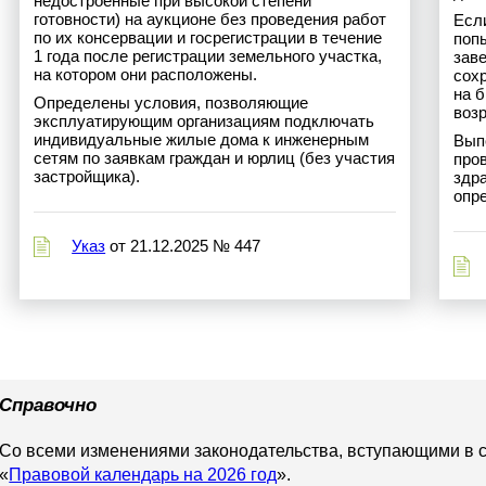
недостроенные при высокой степени
готовности) на аукционе без проведения работ
Есл
по их консервации и госрегистрации в течение
поп
1 года после регистрации земельного участка,
зав
на котором они расположены.
сох
на 
Определены условия, позволяющие
возр
эксплуатирующим организациям подключать
индивидуальные жилые дома к инженерным
Вып
сетям по заявкам граждан и юрлиц (без участия
про
застройщика).
здр
опр
Указ
от 21.12.2025 № 447
Справочно
Со всеми изменениями законодательства, вступающими в с
«
Правовой календарь на 2026 год
».