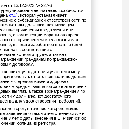
кон от 13.12.2022 № 227-З
 урегулировании неплатежеспособности»
1
дена
ст.9
, которая устанавливает
ожение о субсидиарной ответственности по
зательствам должника, возникающим
едствие причинения вреда жизни или
ровью, о компенсации морального вреда,
анного с причинением вреда жизни или
овью, выплате заработной платы и (или)
 выплат в соответствии с
нодательством о труде, а также о
награждении гражданам по гражданско-
вовым договорам.
твенники, учредители и участники могут
 привлечены к ответственности по долгам,
занным с вредом жизни и здоровью,
альным вредом, выплатой зарплаты и иных
довых выплат, а также вознаграждением по
 если у должника нет достаточного
щества для удовлетворения требований.
новлен срок, в течение которого можно
ть заявление о такой ответственности, - в
ние 3 лет с даты внесения в ЕГР записи об
ючении юрлица из регистра.