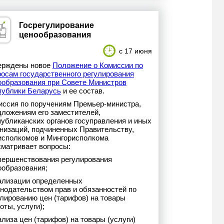
Госрегулирование
ценообразования
с 17 июня
ерждены новое
Положение о Комиссии по
росам государственного регулирования
ообразования при Совете Министров
публики Беларусь
и ее состав.
иссия по поручениям Премьер-министра,
дложениям его заместителей,
публиканских органов госуправления и иных
анизаций, подчиненных Правительству,
исполкомов и Мингорисполкома
сматривает вопросы:
овершенствования регулирования
ообразования;
еализации определенных
онодательством прав и обязанностей по
улированию цен (тарифов) на товары
оты, услуги);
ализа цен (тарифов) на товары (услуги)