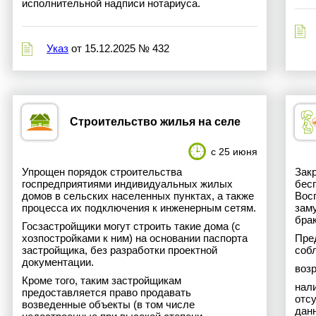
исполнительной надписи нотариуса.
Указ
от 15.12.2025 № 432
Строительство жилья на селе
с 25 июня
Упрощен порядок строительства
Зак
госпредприятиями индивидуальных жилых
бес
домов в сельских населенных пунктах, а также
Вос
процесса их подключения к инженерным сетям.
заму
брак
Госзастройщики могут строить такие дома (с
хозпостройками к ним) на основании паспорта
Пре
застройщика, без разработки проектной
соб
документации.
воз
Кроме того, таким застройщикам
нал
предоставляется право продавать
отс
возведенные объекты (в том числе
дан