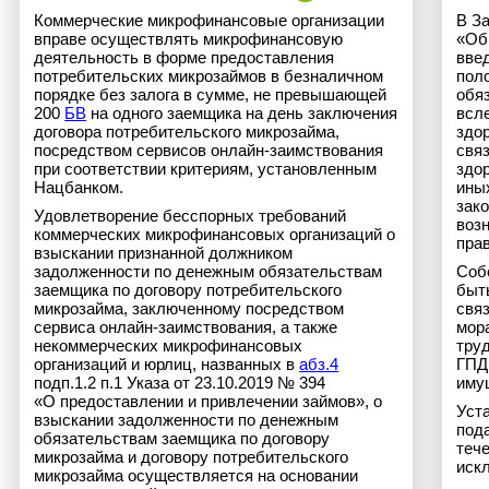
Коммерческие микрофинансовые организации
В За
вправе осуществлять микрофинансовую
«Об
деятельность в форме предоставления
вве
потребительских микрозаймов в безналичном
пол
порядке без залога в сумме, не превышающей
обя
200
БВ
на одного заемщика на день заключения
всл
договора потребительского микрозайма,
здо
посредством сервисов онлайн-заимствования
связ
при соответствии критериям, установленным
здор
Нацбанком.
иных
зако
Удовлетворение бесспорных требований
воз
коммерческих микрофинансовых организаций о
пра
взыскании признанной должником
задолженности по денежным обязательствам
Собс
заемщика по договору потребительского
быть
микрозайма, заключенному посредством
свя
сервиса онлайн-заимствования, а также
мор
некоммерческих микрофинансовых
тру
организаций и юрлиц, названных в
абз.4
ГПД,
подп.1.2 п.1 Указа от 23.10.2019 № 394
иму
«О предоставлении и привлечении займов», о
Уста
взыскании задолженности по денежным
пода
обязательствам заемщика по договору
тече
микрозайма и договору потребительского
искл
микрозайма осуществляется на основании