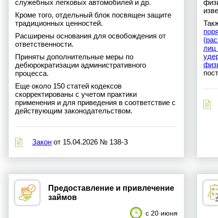
служебных легковых автомобилей и др.
физ
изв
Кроме того, отдельный блок посвящен защите
традиционных ценностей.
Так
пор
Расширены основания для освобождения от
(рас
ответственности.
лиц 
уде
Приняты дополнительные меры по
физ
дебюрократизации административного
пос
процесса.
Еще около 150 статей кодексов
скорректированы с учетом практики
применения и для приведения в соответствие с
действующим законодательством.
Закон
от 15.04.2026 № 138-З
Предоставление и привлечение
займов
с 20 июня