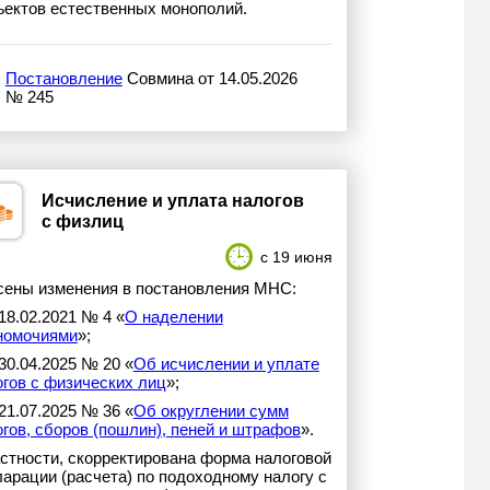
ъектов естественных монополий.
Постановление
Совмина от 14.05.2026
№ 245
Исчисление и уплата налогов
с физлиц
с 19 июня
сены изменения в постановления МНС:
 18.02.2021 № 4 «
О наделении
номочиями
»;
 30.04.2025 № 20 «
Об исчислении и уплате
огов с физических лиц
»;
 21.07.2025 № 36 «
Об округлении сумм
гов, сборов (пошлин), пеней и штрафов
».
астности, скорректирована форма налоговой
арации (расчета) по подоходному налогу с