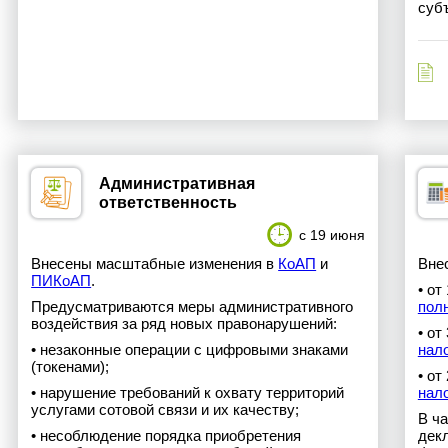
суб
Административная
ответственность
с 19 июня
Внесены масштабные изменения в
КоАП
и
Вне
ПИКоАП
.
• от
Предусматриваются меры административного
пол
воздействия за ряд новых правонарушений:
• от
• незаконные операции с цифровыми знаками
нал
(токенами);
• от
• нарушение требований к охвату территорий
нало
услугами сотовой связи и их качеству;
В ч
• несоблюдение порядка приобретения
декл