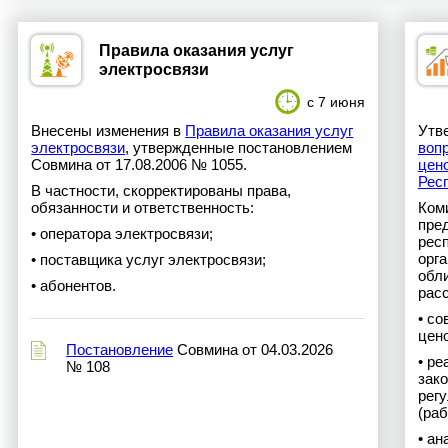
Правила оказания услуг
электросвязи
с 7 июня
Внесены изменения в
Правила оказания услуг
Утв
электросвязи
, утвержденные постановлением
воп
Совмина от 17.08.2006 № 1055.
цен
Рес
В частности, скорректированы права,
обязанности и ответственность:
Ком
пре
• оператора электросвязи;
рес
орг
• поставщика услуг электросвязи;
обл
• абонентов.
рас
• с
цен
Постановление
Совмина от 04.03.2026
• р
№ 108
зак
рег
(раб
• ан