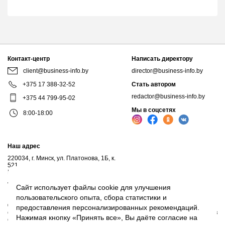
Контакт-центр
Написать директору
client@business-info.by
director@business-info.by
+375 17 388-32-52
Стать автором
redactor@business-info.by
+375 44 799-95-02
Мы в соцсетях
8:00-18:00
Наш адрес
220034, г. Минск, ул. Платонова, 1Б, к.
521
Почтовый адрес: а/я 102, 220034, г.Минск
Личный кабинет
Сайт использует файлы cookie для улучшения
пользовательского опыта, сбора статистики и
© 2017-2026, ООО "Профессиональные правовые системы", входит в
предоставления персонализированных рекомендаций.
структуру компаний Владимира Гревцова. Воспроизведение материалов
Нажимая кнопку «Принять все», Вы даёте согласие на
сайта без письменного согласия владельца запрещено.