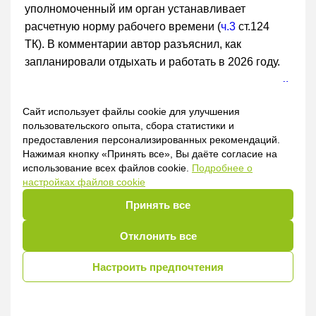
уполномоченный им орган устанавливает
расчетную норму рабочего времени (
ч.3
ст.124
ТК). В комментарии автор разъяснил, как
запланировали отдыхать и работать в 2026 году.
Справочная информация:
Производственный
календарь для педагогических и иных
Сайт использует файлы cookie для улучшения
работников учреждения образования
пользовательского опыта, сбора статистики и
на 2026 год
предоставления персонализированных рекомендаций.
Нажимая кнопку «Принять все», Вы даёте согласие на
использование всех файлов cookie.
Подробнее о
настройках файлов cookie
Вопрос-ответ
Принять все
Обязательно ли ставить печать на последней
странице контракта?
Отклонить все
Настроить предпочтения
Секретарю