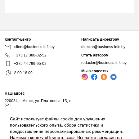
Контакт-центр
Написать директору
client@business-info.by
director@business-info.by
+375 17 388-32-52
Стать автором
redactor@business-info.by
+375 44 799-95-02
Мы в соцсетях
8:00-18:00
Наш адрес
220034, г. Минск, ул. Платонова, 1Б, к.
521
Почтовый адрес: а/я 102, 220034, г.Минск
Личный кабинет
Сайт использует файлы cookie для улучшения
пользовательского опыта, сбора статистики и
© 2017-2026, ООО "Профессиональные правовые системы", входит в
предоставления персонализированных рекомендаций.
структуру компаний Владимира Гревцова. Воспроизведение материалов
Нажимая кнопку «Принять все», Вы даёте согласие на
сайта без письменного согласия владельца запрещено.