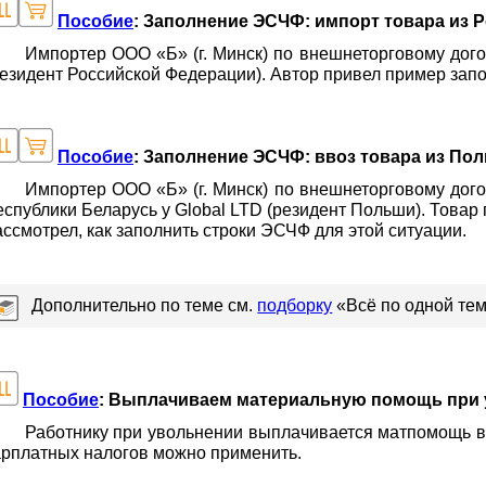
Пособие
: Заполнение ЭСЧФ: импорт товара из 
Импортер ООО «Б» (г. Минск) по внешнеторговому дого
резидент Российской Федерации). Автор привел пример зап
Пособие
: Заполнение ЭСЧФ: ввоз товара из По
Импортер ООО «Б» (г. Минск) по внешнеторговому дого
еспублики Беларусь у Global LTD (резидент Польши). Това
ассмотрел, как заполнить строки ЭСЧФ для этой ситуации.
Дополнительно по теме см.
подборку
«Всё по одной тем
Пособие
: Выплачиваем материальную помощь при 
Работнику при увольнении выплачивается матпомощь в р
арплатных налогов можно применить.