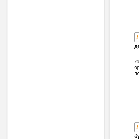
д
к
о
п
б