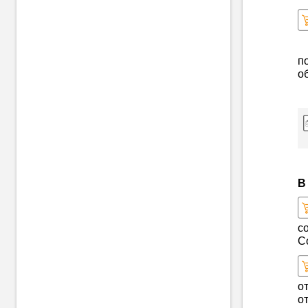
п
о
В
с
С
о
о