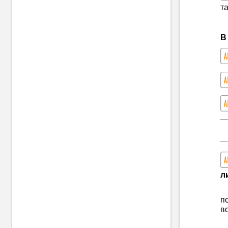
т
В
л
п
в