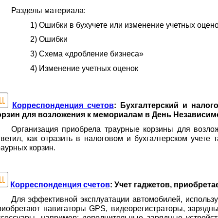
Разделы материала:
1) Ошибки в бухучете или изменение учетных оцен
2) Ошибки
3) Схема «дробление бизнеса»
4) Изменение учетных оценок
Корреспонденция счетов
: Бухгалтерский и налог
орзин для возложения к мемориалам в День Независим
Организация приобрела траурные корзины для возло
тветил, как отразить в налоговом и бухгалтерском учете
раурных корзин.
Корреспонденция счетов
: Учет гаджетов, приобрет
Для эффективной эксплуатации автомобилей, использу
риобретают навигаторы GPS, видеорегистраторы, зарядны
ксессуары, например: дополнительные зарядные устройс