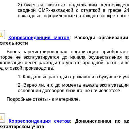
2) будет ли считаться надлежащим подтвержде
сводной CMR-накладной с отметкой в графе 24
накладные, оформленные на каждого конкретного к
Корреспонденция счетов
: Расходы организации
еятельности
Вновь зарегистрированная организация приобретае
оторое не эксплуатируется до начала осуществления пр
рганизация несет расходы по уплате арендной платы и к
одготовкой производства.
1. Как данные расходы отражаются в бухучете и 
2. Верно ли, что до момента начала эксплуатаци
основании договоров лизинга, не начисляется?
Подробные ответы - в материале.
Корреспонденция счетов
: Доначисленная по а
ухгалтерском учете