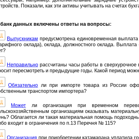
стройств. Показали, как эти активы учитывать на счетах бухг
 банк данных включены ответы на вопросы:
Выпускникам
предусмотрена единовременная выплата 
тарифного оклада), оклада, должностного оклада. Выплата
ет?
Неправильно
рассчитаны часы работы в сверхурочное в
росит пересмотреть и предыдущие годы. Какой период можно 
Обязательно
ли при импорте товара из России офо
обственным транспортом импортера?
Может
ли организация при временном перево
ельскохозяйственным организациям оказывать материаль
ень? Облагается ли такая материальная помощь подоходны
ибо входит в ограничения по п.13 Перечня № 115?
Организация
при приобретении катамарана уплатила гос