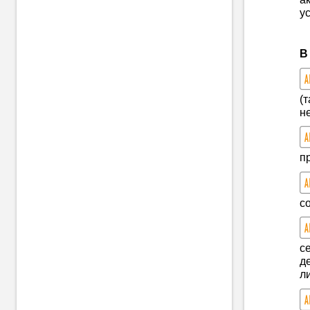
у
В
(
н
п
с
с
д
л